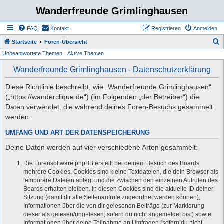
Wanderfreunde Grimlinghausen
FAQ
Kontakt
Registrieren
Anmelden
S
Startseite
Foren-Übersicht
Unbeantwortete Themen
Aktive Themen
u
c
Wanderfreunde Grimlinghausen - Datenschutzerklärung
h
Diese Richtlinie beschreibt, wie „Wanderfreunde Grimlinghausen“
e
(„https://wanderclique.de“) (im Folgenden „der Betreiber“) die
Daten verwendet, die während deines Foren-Besuchs gesammelt
werden.
UMFANG UND ART DER DATENSPEICHERUNG
Deine Daten werden auf vier verschiedene Arten gesammelt:
Die Forensoftware phpBB erstellt bei deinem Besuch des Boards
mehrere Cookies. Cookies sind kleine Textdateien, die dein Browser als
temporäre Dateien ablegt und die zwischen den einzelnen Aufrufen des
Boards erhalten bleiben. In diesen Cookies sind die aktuelle ID deiner
Sitzung (damit dir alle Seitenaufrufe zugeordnet werden können),
Informationen über die von dir gelesenen Beiträge (zur Markierung
dieser als gelesen/ungelesen; sofern du nicht angemeldet bist) sowie
Informationen über deine Teilnahme an Umfragen (sofern du nicht