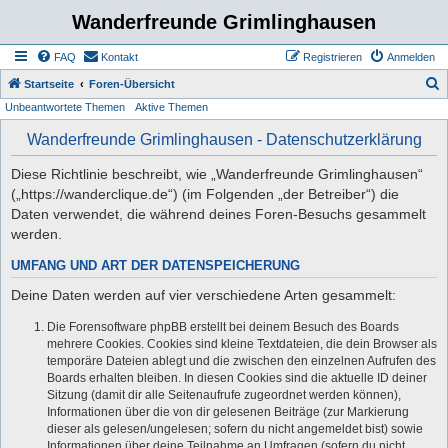
Wanderfreunde Grimlinghausen
FAQ
Kontakt
Registrieren
Anmelden
S
Startseite
Foren-Übersicht
Unbeantwortete Themen
Aktive Themen
u
c
Wanderfreunde Grimlinghausen - Datenschutzerklärung
h
Diese Richtlinie beschreibt, wie „Wanderfreunde Grimlinghausen“
e
(„https://wanderclique.de“) (im Folgenden „der Betreiber“) die
Daten verwendet, die während deines Foren-Besuchs gesammelt
werden.
UMFANG UND ART DER DATENSPEICHERUNG
Deine Daten werden auf vier verschiedene Arten gesammelt:
Die Forensoftware phpBB erstellt bei deinem Besuch des Boards
mehrere Cookies. Cookies sind kleine Textdateien, die dein Browser als
temporäre Dateien ablegt und die zwischen den einzelnen Aufrufen des
Boards erhalten bleiben. In diesen Cookies sind die aktuelle ID deiner
Sitzung (damit dir alle Seitenaufrufe zugeordnet werden können),
Informationen über die von dir gelesenen Beiträge (zur Markierung
dieser als gelesen/ungelesen; sofern du nicht angemeldet bist) sowie
Informationen über deine Teilnahme an Umfragen (sofern du nicht