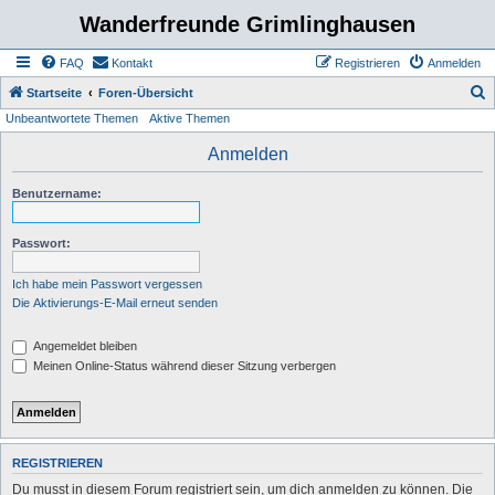
Wanderfreunde Grimlinghausen
FAQ
Kontakt
Registrieren
Anmelden
S
Startseite
Foren-Übersicht
Unbeantwortete Themen
Aktive Themen
u
c
Anmelden
h
Benutzername:
e
Passwort:
Ich habe mein Passwort vergessen
Die Aktivierungs-E-Mail erneut senden
Angemeldet bleiben
Meinen Online-Status während dieser Sitzung verbergen
REGISTRIEREN
Du musst in diesem Forum registriert sein, um dich anmelden zu können. Die