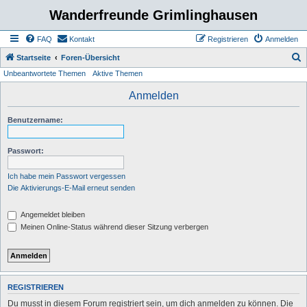
Wanderfreunde Grimlinghausen
FAQ
Kontakt
Registrieren
Anmelden
S
Startseite
Foren-Übersicht
Unbeantwortete Themen
Aktive Themen
u
c
Anmelden
h
Benutzername:
e
Passwort:
Ich habe mein Passwort vergessen
Die Aktivierungs-E-Mail erneut senden
Angemeldet bleiben
Meinen Online-Status während dieser Sitzung verbergen
REGISTRIEREN
Du musst in diesem Forum registriert sein, um dich anmelden zu können. Die