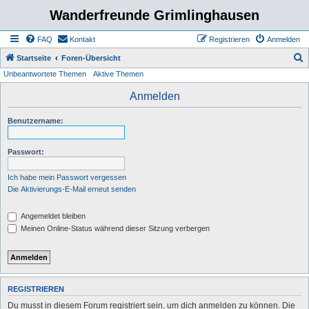
Wanderfreunde Grimlinghausen
FAQ
Kontakt
Registrieren
Anmelden
S
Startseite
Foren-Übersicht
Unbeantwortete Themen
Aktive Themen
u
c
Anmelden
h
Benutzername:
e
Passwort:
Ich habe mein Passwort vergessen
Die Aktivierungs-E-Mail erneut senden
Angemeldet bleiben
Meinen Online-Status während dieser Sitzung verbergen
REGISTRIEREN
Du musst in diesem Forum registriert sein, um dich anmelden zu können. Die