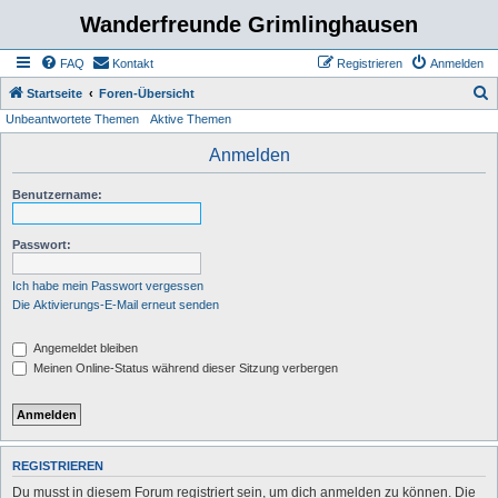
Wanderfreunde Grimlinghausen
FAQ
Kontakt
Registrieren
Anmelden
S
Startseite
Foren-Übersicht
Unbeantwortete Themen
Aktive Themen
u
c
Anmelden
h
Benutzername:
e
Passwort:
Ich habe mein Passwort vergessen
Die Aktivierungs-E-Mail erneut senden
Angemeldet bleiben
Meinen Online-Status während dieser Sitzung verbergen
REGISTRIEREN
Du musst in diesem Forum registriert sein, um dich anmelden zu können. Die