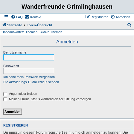
Wanderfreunde Grimlinghausen
FAQ
Kontakt
Registrieren
Anmelden
S
Startseite
Foren-Übersicht
Unbeantwortete Themen
Aktive Themen
u
c
Anmelden
h
Benutzername:
e
Passwort:
Ich habe mein Passwort vergessen
Die Aktivierungs-E-Mail erneut senden
Angemeldet bleiben
Meinen Online-Status während dieser Sitzung verbergen
REGISTRIEREN
Du musst in diesem Forum registriert sein, um dich anmelden zu können. Die