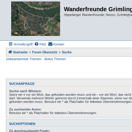
Wanderfreunde Grimlin
Hippelänger Wanderfreunde, Neuss, Grimling
Schnellzugriff
FAQ
Kontakt
Startseite
Foren-Übersicht
Suche
Unbeantwortete Themen
Aktive Themen
SUCHANFRAGE
Suche nach Wörtern:
Setze ein
+
vor ein Wort, das gefunden werden muss und ein
-
vor ein Wort, das nich
darf. Verwende mehrere Wörter getrennt durch
|
innerhalb einer Klammer, wenn nur ei
gefunden werden muss. Benutze ein * als Platzhalter für teilweise Übereinstimmungen
Zu suchender Autor:
Benutze ein * als Platzhalter für teilweise Übereinstimmungen.
SUCHOPTIONEN
Zu durchsuchende Foren: