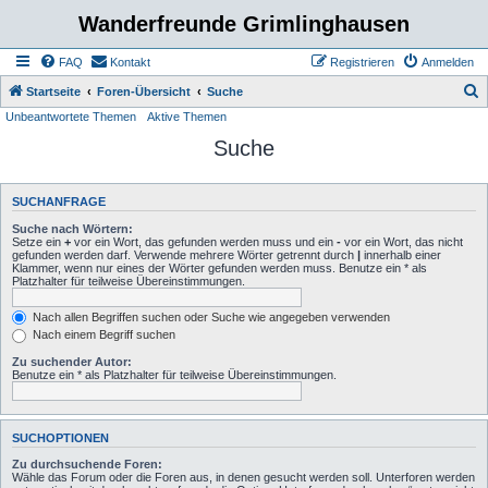
Wanderfreunde Grimlinghausen
FAQ
Kontakt
Registrieren
Anmelden
S
Startseite
Foren-Übersicht
Suche
Unbeantwortete Themen
Aktive Themen
u
Suche
c
h
e
SUCHANFRAGE
Suche nach Wörtern:
Setze ein
+
vor ein Wort, das gefunden werden muss und ein
-
vor ein Wort, das nicht
gefunden werden darf. Verwende mehrere Wörter getrennt durch
|
innerhalb einer
Klammer, wenn nur eines der Wörter gefunden werden muss. Benutze ein * als
Platzhalter für teilweise Übereinstimmungen.
Nach allen Begriffen suchen oder Suche wie angegeben verwenden
Nach einem Begriff suchen
Zu suchender Autor:
Benutze ein * als Platzhalter für teilweise Übereinstimmungen.
SUCHOPTIONEN
Zu durchsuchende Foren:
Wähle das Forum oder die Foren aus, in denen gesucht werden soll. Unterforen werden