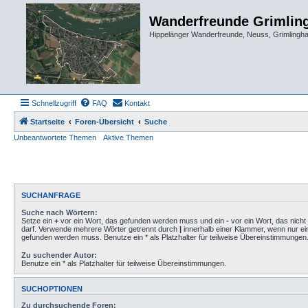
Wanderfreunde Grimlin
Hippelänger Wanderfreunde, Neuss, Grimling
Schnellzugriff
FAQ
Kontakt
Startseite
Foren-Übersicht
Suche
Unbeantwortete Themen
Aktive Themen
SUCHANFRAGE
Suche nach Wörtern:
Setze ein
+
vor ein Wort, das gefunden werden muss und ein
-
vor ein Wort, das nich
darf. Verwende mehrere Wörter getrennt durch
|
innerhalb einer Klammer, wenn nur ei
gefunden werden muss. Benutze ein * als Platzhalter für teilweise Übereinstimmungen
Zu suchender Autor:
Benutze ein * als Platzhalter für teilweise Übereinstimmungen.
SUCHOPTIONEN
Zu durchsuchende Foren: