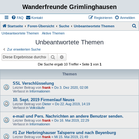
Wanderfreunde Grimlinghausen
FAQ
Kontakt
Registrieren
Anmelden
S
Startseite
Foren-Übersicht
Suche
Unbeantwortete Themen
Unbeantwortete Themen
Aktive Themen
u
Unbeantwortete Themen
c
h
Zur erweiterten Suche
e
Suche
Erweiterte Suche
Die Suche ergab 10 Treffer • Seite
1
von
1
Themen
SSL Verschlüsselung
Letzter Beitrag von
frank
«
Do 3. Dez 2020, 02:08
Verfasst in
Informationen
10. Sept. 2019 Firmenlauf Neuss
Letzter Beitrag von
Dieter
«
Do 22. Aug 2019, 14:19
Verfasst in
Volksläufe
e-mail und Pers. Nachrichten an andere Benutzer senden.
Letzter Beitrag von
frank
«
Do 16. Mai 2019, 22:29
Verfasst in
Informationen
#1 Zur Herbringhauser Talsperre und nach Beyenburg
Letzter Beitrag von
frank
«
Mi 15. Mai 2019, 21:49