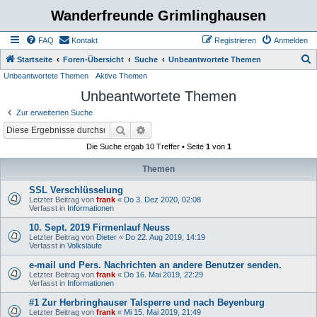
Wanderfreunde Grimlinghausen
FAQ
Kontakt
Registrieren
Anmelden
S
Startseite
Foren-Übersicht
Suche
Unbeantwortete Themen
Unbeantwortete Themen
Aktive Themen
u
Unbeantwortete Themen
c
h
Zur erweiterten Suche
e
Suche
Erweiterte Suche
Die Suche ergab 10 Treffer • Seite
1
von
1
Themen
SSL Verschlüsselung
Letzter Beitrag von
frank
«
Do 3. Dez 2020, 02:08
Verfasst in
Informationen
10. Sept. 2019 Firmenlauf Neuss
Letzter Beitrag von
Dieter
«
Do 22. Aug 2019, 14:19
Verfasst in
Volksläufe
e-mail und Pers. Nachrichten an andere Benutzer senden.
Letzter Beitrag von
frank
«
Do 16. Mai 2019, 22:29
Verfasst in
Informationen
#1 Zur Herbringhauser Talsperre und nach Beyenburg
Letzter Beitrag von
frank
«
Mi 15. Mai 2019, 21:49