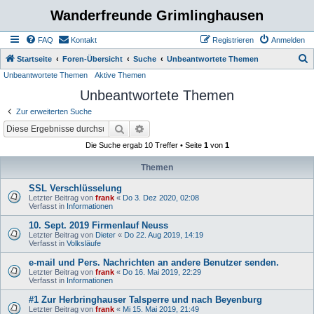
Wanderfreunde Grimlinghausen
FAQ
Kontakt
Registrieren
Anmelden
S
Startseite
Foren-Übersicht
Suche
Unbeantwortete Themen
Unbeantwortete Themen
Aktive Themen
u
Unbeantwortete Themen
c
h
Zur erweiterten Suche
e
Suche
Erweiterte Suche
Die Suche ergab 10 Treffer • Seite
1
von
1
Themen
SSL Verschlüsselung
Letzter Beitrag von
frank
«
Do 3. Dez 2020, 02:08
Verfasst in
Informationen
10. Sept. 2019 Firmenlauf Neuss
Letzter Beitrag von
Dieter
«
Do 22. Aug 2019, 14:19
Verfasst in
Volksläufe
e-mail und Pers. Nachrichten an andere Benutzer senden.
Letzter Beitrag von
frank
«
Do 16. Mai 2019, 22:29
Verfasst in
Informationen
#1 Zur Herbringhauser Talsperre und nach Beyenburg
Letzter Beitrag von
frank
«
Mi 15. Mai 2019, 21:49