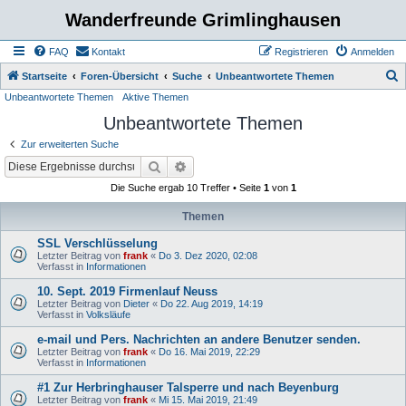
Wanderfreunde Grimlinghausen
FAQ
Kontakt
Registrieren
Anmelden
S
Startseite
Foren-Übersicht
Suche
Unbeantwortete Themen
Unbeantwortete Themen
Aktive Themen
u
Unbeantwortete Themen
c
h
Zur erweiterten Suche
e
Suche
Erweiterte Suche
Die Suche ergab 10 Treffer • Seite
1
von
1
Themen
SSL Verschlüsselung
Letzter Beitrag von
frank
«
Do 3. Dez 2020, 02:08
Verfasst in
Informationen
10. Sept. 2019 Firmenlauf Neuss
Letzter Beitrag von
Dieter
«
Do 22. Aug 2019, 14:19
Verfasst in
Volksläufe
e-mail und Pers. Nachrichten an andere Benutzer senden.
Letzter Beitrag von
frank
«
Do 16. Mai 2019, 22:29
Verfasst in
Informationen
#1 Zur Herbringhauser Talsperre und nach Beyenburg
Letzter Beitrag von
frank
«
Mi 15. Mai 2019, 21:49