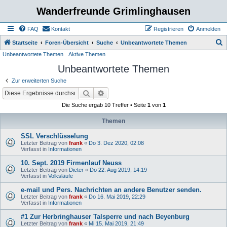
Wanderfreunde Grimlinghausen
FAQ
Kontakt
Registrieren
Anmelden
S
Startseite
Foren-Übersicht
Suche
Unbeantwortete Themen
Unbeantwortete Themen
Aktive Themen
u
Unbeantwortete Themen
c
h
Zur erweiterten Suche
e
Suche
Erweiterte Suche
Die Suche ergab 10 Treffer • Seite
1
von
1
Themen
SSL Verschlüsselung
Letzter Beitrag von
frank
«
Do 3. Dez 2020, 02:08
Verfasst in
Informationen
10. Sept. 2019 Firmenlauf Neuss
Letzter Beitrag von
Dieter
«
Do 22. Aug 2019, 14:19
Verfasst in
Volksläufe
e-mail und Pers. Nachrichten an andere Benutzer senden.
Letzter Beitrag von
frank
«
Do 16. Mai 2019, 22:29
Verfasst in
Informationen
#1 Zur Herbringhauser Talsperre und nach Beyenburg
Letzter Beitrag von
frank
«
Mi 15. Mai 2019, 21:49