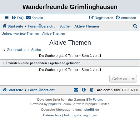
Wanderfreunde Grimlinghausen
FAQ
Kontakt
Registrieren
Anmelden
S
Startseite
Foren-Übersicht
Suche
Aktive Themen
Unbeantwortete Themen
Aktive Themen
u
Aktive Themen
c
h
Zur erweiterten Suche
Die Suche ergab 0 Treffer • Seite
1
von
1
e
Es wurden keine passenden Ergebnisse gefunden.
Die Suche ergab 0 Treffer • Seite
1
von
1
Gehe zu
Startseite
Foren-Übersicht
Alle Zeiten sind
UTC+02:00
Developer Style from the Gaming
GTA Forum
.
Powered by
phpBB
® Forum Software © phpBB Limited
Deutsche Übersetzung durch
phpBB.de
Datenschutz
|
Nutzungsbedingungen