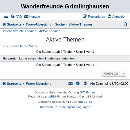
Wanderfreunde Grimlinghausen
FAQ
Kontakt
Registrieren
Anmelden
S
Startseite
Foren-Übersicht
Suche
Aktive Themen
Unbeantwortete Themen
Aktive Themen
u
Aktive Themen
c
h
Zur erweiterten Suche
Die Suche ergab 0 Treffer • Seite
1
von
1
e
Es wurden keine passenden Ergebnisse gefunden.
Die Suche ergab 0 Treffer • Seite
1
von
1
Gehe zu
Startseite
Foren-Übersicht
Alle Zeiten sind
UTC+02:00
Developer Style from the Gaming
GTA Forum
.
Powered by
phpBB
® Forum Software © phpBB Limited
Deutsche Übersetzung durch
phpBB.de
Datenschutz
|
Nutzungsbedingungen