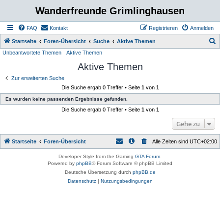
Wanderfreunde Grimlinghausen
FAQ
Kontakt
Registrieren
Anmelden
S
Startseite
Foren-Übersicht
Suche
Aktive Themen
Unbeantwortete Themen
Aktive Themen
u
Aktive Themen
c
h
Zur erweiterten Suche
Die Suche ergab 0 Treffer • Seite
1
von
1
e
Es wurden keine passenden Ergebnisse gefunden.
Die Suche ergab 0 Treffer • Seite
1
von
1
Gehe zu
Startseite
Foren-Übersicht
Alle Zeiten sind
UTC+02:00
Developer Style from the Gaming
GTA Forum
.
Powered by
phpBB
® Forum Software © phpBB Limited
Deutsche Übersetzung durch
phpBB.de
Datenschutz
|
Nutzungsbedingungen