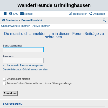
Wanderfreunde Grimlinghausen
FAQ
Kontakt
Registrieren
Anmelden
S
Startseite
Foren-Übersicht
Unbeantwortete Themen
Aktive Themen
u
c
Du musst dich anmelden, um in diesem Forum Beiträge zu
schreiben.
h
e
Benutzername:
Passwort:
Ich habe mein Passwort vergessen
Die Aktivierungs-E-Mail erneut senden
Angemeldet bleiben
Meinen Online-Status während dieser Sitzung verbergen
REGISTRIEREN