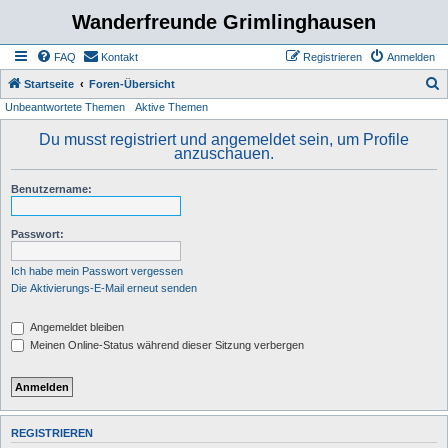
Wanderfreunde Grimlinghausen
FAQ
Kontakt
Registrieren
Anmelden
S
Startseite
Foren-Übersicht
Unbeantwortete Themen
Aktive Themen
u
c
Du musst registriert und angemeldet sein, um Profile
anzuschauen.
h
e
Benutzername:
Passwort:
Ich habe mein Passwort vergessen
Die Aktivierungs-E-Mail erneut senden
Angemeldet bleiben
Meinen Online-Status während dieser Sitzung verbergen
REGISTRIEREN