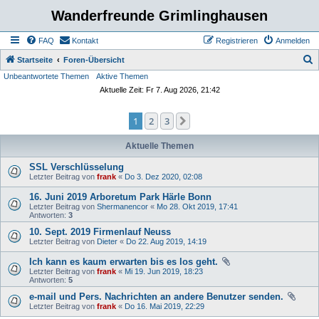
Wanderfreunde Grimlinghausen
FAQ
Kontakt
Registrieren
Anmelden
S
Startseite
Foren-Übersicht
Unbeantwortete Themen
Aktive Themen
u
Aktuelle Zeit: Fr 7. Aug 2026, 21:42
c
h
1
2
3
Nächste
e
Aktuelle Themen
SSL Verschlüsselung
Letzter Beitrag von
frank
«
Do 3. Dez 2020, 02:08
16. Juni 2019 Arboretum Park Härle Bonn
Letzter Beitrag von
Shermanencor
«
Mo 28. Okt 2019, 17:41
Antworten:
3
10. Sept. 2019 Firmenlauf Neuss
Letzter Beitrag von
Dieter
«
Do 22. Aug 2019, 14:19
Ich kann es kaum erwarten bis es los geht.
Letzter Beitrag von
frank
«
Mi 19. Jun 2019, 18:23
Antworten:
5
e-mail und Pers. Nachrichten an andere Benutzer senden.
Letzter Beitrag von
frank
«
Do 16. Mai 2019, 22:29