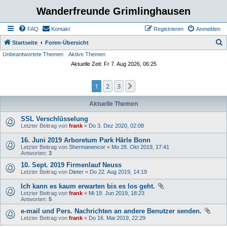
Wanderfreunde Grimlinghausen
FAQ
Kontakt
Registrieren
Anmelden
S
Startseite
Foren-Übersicht
Unbeantwortete Themen
Aktive Themen
u
Aktuelle Zeit: Fr 7. Aug 2026, 06:25
c
h
1
2
3
Nächste
e
Aktuelle Themen
SSL Verschlüsselung
Letzter Beitrag von
frank
«
Do 3. Dez 2020, 02:08
16. Juni 2019 Arboretum Park Härle Bonn
Letzter Beitrag von
Shermanencor
«
Mo 28. Okt 2019, 17:41
Antworten:
3
10. Sept. 2019 Firmenlauf Neuss
Letzter Beitrag von
Dieter
«
Do 22. Aug 2019, 14:19
Ich kann es kaum erwarten bis es los geht.
Letzter Beitrag von
frank
«
Mi 19. Jun 2019, 18:23
Antworten:
5
e-mail und Pers. Nachrichten an andere Benutzer senden.
Letzter Beitrag von
frank
«
Do 16. Mai 2019, 22:29