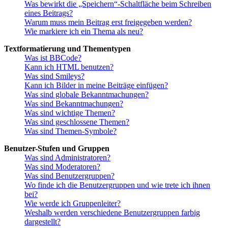
Was bewirkt die „Speichern“-Schaltfläche beim Schreiben
eines Beitrags?
Warum muss mein Beitrag erst freigegeben werden?
Wie markiere ich ein Thema als neu?
Textformatierung und Thementypen
Was ist BBCode?
Kann ich HTML benutzen?
Was sind Smileys?
Kann ich Bilder in meine Beiträge einfügen?
Was sind globale Bekanntmachungen?
Was sind Bekanntmachungen?
Was sind wichtige Themen?
Was sind geschlossene Themen?
Was sind Themen-Symbole?
Benutzer-Stufen und Gruppen
Was sind Administratoren?
Was sind Moderatoren?
Was sind Benutzergruppen?
Wo finde ich die Benutzergruppen und wie trete ich ihnen
bei?
Wie werde ich Gruppenleiter?
Weshalb werden verschiedene Benutzergruppen farbig
dargestellt?