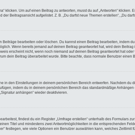
licken. Um auf einen Beitrag zu antworten, musst du auf „Antworten“ klicken. Es k
der Beitragsansicht aufgelistet. Z. B. „Du darfst neue Themen erstellen“, „Du darf
en Beiträge bearbeiten oder löschen. Du kannst einen Beitrag bearbeiten, indem du
möglich. Wenn bereits jemand auf deinen Beitrag geantwortet hat, wird dein Beitra
nweis erscheint nicht, wenn noch niemand auf deinen Beitrag geantwortet hat oder 
 warum dein Beitrag überarbeitet wurde. Bitte beachte, dass normale Benutzer einen
e in den Einstellungen in deinem persönlichen Bereich entwerfen. Nachdem du die 
nzufügen, indem du in deinem persönlichen Bereich das standardmäßige Anhängen d
 „Signatur anhängen“ wieder deaktivieren.
beitest, findest du ein Register „Umfrage erstellen“ unterhalb des Formulars zur 
t einen Titel und mindestens zwei Antwortmöglichkeiten in die entsprechenden Felde
r“ festlegen, wie viele Optionen ein Benutzer auswählen kann, welches Zeitlimit fü