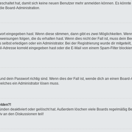
sgeschaltet hat, damit sich keine neuen Benutzer mehr anmelden können. Es könnte
die Board-Administration.
swort eingegeben hast. Wenn diese stimmen, dann gibt es zwei Möglichkeiten. We
eisungen folgen, die du erhalten hast. Wenn dies nicht der Fall ist, muss dein Ben
elbst erledigen oder ein Administrator. Bei der Registrierung wurde dir mitgeteilt, 
-Adresse korrekt eingegeben hast oder die E-Mail von einem Spam-Filter blockiert
nd dein Passwort richtig sind. Wenn dies der Fall ist, wende dich an einen Board-A
welches ein Administrator lösen muss.
elden?!
ünden deaktiviert oder gelöscht hat. Außerdem löschen viele Boards regelmäßig Ben
v an den Diskussionen teil!