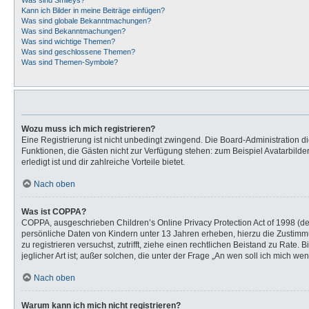
Was sind Smileys?
Kann ich Bilder in meine Beiträge einfügen?
Was sind globale Bekanntmachungen?
Was sind Bekanntmachungen?
Was sind wichtige Themen?
Was sind geschlossene Themen?
Was sind Themen-Symbole?
Wozu muss ich mich registrieren?
Eine Registrierung ist nicht unbedingt zwingend. Die Board-Administration dies
Funktionen, die Gästen nicht zur Verfügung stehen: zum Beispiel Avatarbilder
erledigt ist und dir zahlreiche Vorteile bietet.
Nach oben
Was ist COPPA?
COPPA, ausgeschrieben Children’s Online Privacy Protection Act of 1998 (de
persönliche Daten von Kindern unter 13 Jahren erheben, hierzu die Zustimmu
zu registrieren versuchst, zutrifft, ziehe einen rechtlichen Beistand zu Rat
jeglicher Art ist; außer solchen, die unter der Frage „An wen soll ich mich 
Nach oben
Warum kann ich mich nicht registrieren?