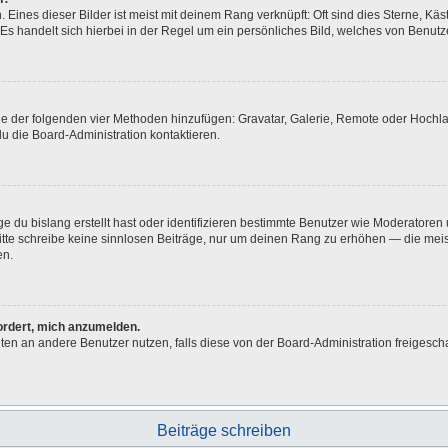
Eines dieser Bilder ist meist mit deinem Rang verknüpft: Oft sind dies Sterne, Kä
Es handelt sich hierbei in der Regel um ein persönliches Bild, welches von Benutze
eine der folgenden vier Methoden hinzufügen: Gravatar, Galerie, Remote oder Hoch
u die Board-Administration kontaktieren.
e du bislang erstellt hast oder identifizieren bestimmte Benutzer wie Moderatore
 Bitte schreibe keine sinnlosen Beiträge, nur um deinen Rang zu erhöhen — die me
en.
fordert, mich anzumelden.
ichten an andere Benutzer nutzen, falls diese von der Board-Administration freig
Beiträge schreiben