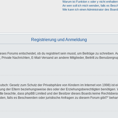
Warum ist Funktion x oder y nicht enthalten
An wen soll ich mich wenden, falls es Besc
Wie kann ich einen Administrator des Board
Registrierung und Anmeldung
es Forums entscheidet, ob du registriert sein musst, um Beiträge zu schreiben. Auf j
, Private Nachrichten, E-Mail-Versand an andere Mitglieder, Beitritt zu Benutzergr
utsch: Gesetz zum Schutz der Privatsphäre von Kindern im Internet von 1998) ist e
ng der Eltern beziehungsweise des oder der Erziehungsberechtigten benötigen. Wen
e. Bitte beachte, dass phpBB Limited und der Besitzer dieses Boards keine Rechtsbe
wenden, falls es Beschwerden oder juristische Anfragen zu diesem Forum gibt?“ beha