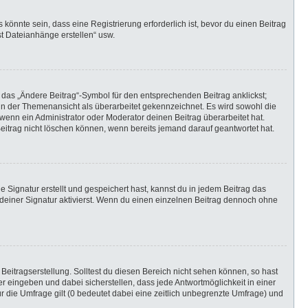
önnte sein, dass eine Registrierung erforderlich ist, bevor du einen Beitrag
st Dateianhänge erstellen“ usw.
 das „Ändere Beitrag“-Symbol für den entsprechenden Beitrag anklickst;
g in der Themenansicht als überarbeitet gekennzeichnet. Es wird sowohl die
wenn ein Administrator oder Moderator deinen Beitrag überarbeitet hat.
 Beitrag nicht löschen können, wenn bereits jemand darauf geantwortet hat.
Signatur erstellt und gespeichert hast, kannst du in jedem Beitrag das
einer Signatur aktivierst. Wenn du einen einzelnen Beitrag dennoch ohne
Beitragserstellung. Solltest du diesen Bereich nicht sehen können, so hast
r eingeben und dabei sicherstellen, dass jede Antwortmöglichkeit in einer
r die Umfrage gilt (0 bedeutet dabei eine zeitlich unbegrenzte Umfrage) und