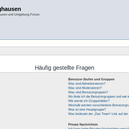
ghausen
hausen und Umgebung Forum
Häufig gestellte Fragen
Benutzer-Stufen und Gruppen
Was sind Administratoren?
Was sind Moderatoren?
Was sind Benutzergruppen?
Wo finde ich die Benutzergruppen und wie tr
Wie werde ich Gruppenleiter?
Weshalb werden verschiedene Benutzergrup
Was ist eine Hauptgruppe?
Was bedeutet der „Das Team“-Link auf der 
Private Nachrichten
Ich kann keine Privaten Nachrichten versc