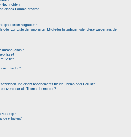
 Nachrichten!
ied dieses Forums erhalten!
d ignorierten Mitglieder?
de oder zur Liste der ignorierten Mitglieder hinzufügen oder diese wieder aus den
en durchsuchen?
rgebnisse?
re Seite?
Themen finden?
Lesezeichen und einem Abonnements für ein Thema oder Forum?
ma setzen oder ein Thema abonnieren?
 zulässig?
hänge erhalten?