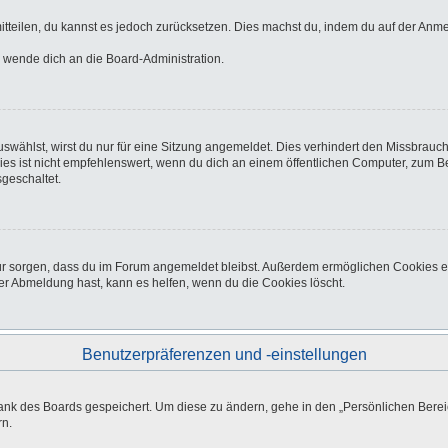
 mitteilen, du kannst es jedoch zurücksetzen. Dies machst du, indem du auf der Anm
o wende dich an die Board-Administration.
wählst, wirst du nur für eine Sitzung angemeldet. Dies verhindert den Missbrauc
ist nicht empfehlenswert, wenn du dich an einem öffentlichen Computer, zum Beisp
geschaltet.
afür sorgen, dass du im Forum angemeldet bleibst. Außerdem ermöglichen Cookies e
er Abmeldung hast, kann es helfen, wenn du die Cookies löscht.
Benutzerpräferenzen und -einstellungen
bank des Boards gespeichert. Um diese zu ändern, gehe in den „Persönlichen Bereic
rn.