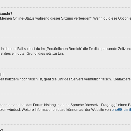
ftaucht?
 „Meinen Online-Status während dieser Sitzung verbergen“. Wenn du diese Option e
In diesem Fall solltest du im „Persönlichen Bereich“ die für dich passende Zeitzone 
t dies ein guter Grund, dies jetzt zu tun.
ch!
 Zeit trotzdem noch falsch ist, geht die Uhr des Servers vermutlich falsch. Kontakti
oder niemand hat das Forum bislang in deine Sprache übersetzt. Frage ggf. einen Bo
setzen würdest. Weitere Informationen dazu können auf der Website von
phpBB Limi
n?