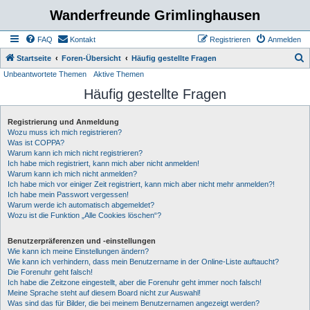
Wanderfreunde Grimlinghausen
FAQ
Kontakt
Registrieren
Anmelden
S
Startseite
Foren-Übersicht
Häufig gestellte Fragen
Unbeantwortete Themen
Aktive Themen
u
Häufig gestellte Fragen
c
h
Registrierung und Anmeldung
e
Wozu muss ich mich registrieren?
Was ist COPPA?
Warum kann ich mich nicht registrieren?
Ich habe mich registriert, kann mich aber nicht anmelden!
Warum kann ich mich nicht anmelden?
Ich habe mich vor einiger Zeit registriert, kann mich aber nicht mehr anmelden?!
Ich habe mein Passwort vergessen!
Warum werde ich automatisch abgemeldet?
Wozu ist die Funktion „Alle Cookies löschen“?
Benutzerpräferenzen und -einstellungen
Wie kann ich meine Einstellungen ändern?
Wie kann ich verhindern, dass mein Benutzername in der Online-Liste auftaucht?
Die Forenuhr geht falsch!
Ich habe die Zeitzone eingestellt, aber die Forenuhr geht immer noch falsch!
Meine Sprache steht auf diesem Board nicht zur Auswahl!
Was sind das für Bilder, die bei meinem Benutzernamen angezeigt werden?