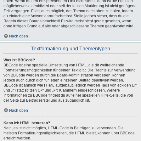
holen. Wenn du den entsprechenden Link nicht siehst, dann ist die Funktion
möglicherweise deaktiviert oder seit der letzten Markierung ist nicht genügend
Zeit vergangen. Es ist auch möglich, das Thema nach oben zu holen, indem
du einfach eine Antwort darauf schreibst. Stelle jedoch sicher, dass du die
Regeln dieses Boards beachtest! Es wird meist nicht gerne gesehen, wenn
ohne triftigen Grund auf alte oder abgeschlossene Themen geantwortet wird.
Nach oben
Textformatierung und Thementypen
Was ist BBCode?
BBCode ist eine spezielle Umsetzung von HTML, die dir weitreichende
Formatierungsmöglichkeiten für deinen Text gibt. Die Rechte zur Verwendung
von BBCode werden durch die Board-Administration vergeben, können
jedoch auch durch dich für jeden einzelnen Beitrag deaktiviert werden.
BBCode ist ähnlich wie HTML aufgebaut, jedoch werden Tags von eckigen („[“
und „]“) statt spitzen („<“ und „>“) Klammern eingeschlossen. Weitere
Informationen zu BBCode findest du auf einer speziellen Hilfe-Seite, die von
der Seite zur Beitragserstellung aus zugänglich ist.
Nach oben
Kann ich HTML benutzen?
Nein, es ist nicht möglich, HTML-Code in Beiträgen zu verwenden. Die
meisten Formatierungsmöglichkeiten, die HTML bietet, können über BBCode
erreicht werden.