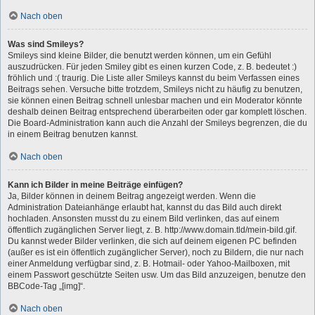
Nach oben
Was sind Smileys?
Smileys sind kleine Bilder, die benutzt werden können, um ein Gefühl
auszudrücken. Für jeden Smiley gibt es einen kurzen Code, z. B. bedeutet :)
fröhlich und :( traurig. Die Liste aller Smileys kannst du beim Verfassen eines
Beitrags sehen. Versuche bitte trotzdem, Smileys nicht zu häufig zu benutzen,
sie können einen Beitrag schnell unlesbar machen und ein Moderator könnte
deshalb deinen Beitrag entsprechend überarbeiten oder gar komplett löschen.
Die Board-Administration kann auch die Anzahl der Smileys begrenzen, die du
in einem Beitrag benutzen kannst.
Nach oben
Kann ich Bilder in meine Beiträge einfügen?
Ja, Bilder können in deinem Beitrag angezeigt werden. Wenn die
Administration Dateianhänge erlaubt hat, kannst du das Bild auch direkt
hochladen. Ansonsten musst du zu einem Bild verlinken, das auf einem
öffentlich zugänglichen Server liegt, z. B. http://www.domain.tld/mein-bild.gif.
Du kannst weder Bilder verlinken, die sich auf deinem eigenen PC befinden
(außer es ist ein öffentlich zugänglicher Server), noch zu Bildern, die nur nach
einer Anmeldung verfügbar sind, z. B. Hotmail- oder Yahoo-Mailboxen, mit
einem Passwort geschützte Seiten usw. Um das Bild anzuzeigen, benutze den
BBCode-Tag „[img]“.
Nach oben