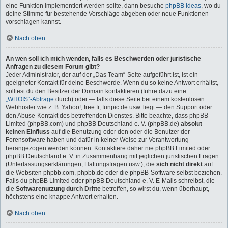
eine Funktion implementiert werden sollte, dann besuche
phpBB Ideas
, wo du
deine Stimme für bestehende Vorschläge abgeben oder neue Funktionen
vorschlagen kannst.
Nach oben
An wen soll ich mich wenden, falls es Beschwerden oder juristische
Anfragen zu diesem Forum gibt?
Jeder Administrator, der auf der „Das Team“-Seite aufgeführt ist, ist ein
geeigneter Kontakt für deine Beschwerde. Wenn du so keine Antwort erhältst,
solltest du den Besitzer der Domain kontaktieren (führe dazu eine
„WHOIS“-Abfrage
durch) oder — falls diese Seite bei einem kostenlosen
Webhoster wie z. B. Yahoo!, free.fr, funpic.de usw. liegt — den Support oder
den Abuse-Kontakt des betreffenden Dienstes. Bitte beachte, dass phpBB
Limited (phpBB.com) und phpBB Deutschland e. V. (phpBB.de)
absolut
keinen Einfluss
auf die Benutzung oder den oder die Benutzer der
Forensoftware haben und dafür in keiner Weise zur Verantwortung
herangezogen werden können. Kontaktiere daher nie phpBB Limited oder
phpBB Deutschland e. V. in Zusammenhang mit jeglichen juristischen Fragen
(Unterlassungserklärungen, Haftungsfragen usw.), die
sich nicht direkt
auf
die Websiten phpbb.com, phpbb.de oder die phpBB-Software selbst beziehen.
Falls du phpBB Limited oder phpBB Deutschland e. V. E-Mails schreibst, die
die
Softwarenutzung durch Dritte
betreffen, so wirst du, wenn überhaupt,
höchstens eine knappe Antwort erhalten.
Nach oben