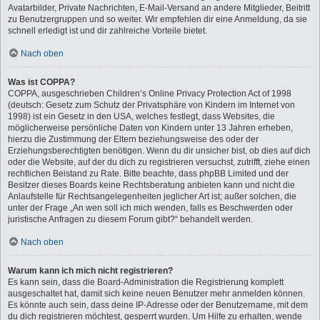
Avatarbilder, Private Nachrichten, E-Mail-Versand an andere Mitglieder, Beitritt
zu Benutzergruppen und so weiter. Wir empfehlen dir eine Anmeldung, da sie
schnell erledigt ist und dir zahlreiche Vorteile bietet.
Nach oben
Was ist COPPA?
COPPA, ausgeschrieben Children’s Online Privacy Protection Act of 1998
(deutsch: Gesetz zum Schutz der Privatsphäre von Kindern im Internet von
1998) ist ein Gesetz in den USA, welches festlegt, dass Websites, die
möglicherweise persönliche Daten von Kindern unter 13 Jahren erheben,
hierzu die Zustimmung der Eltern beziehungsweise des oder der
Erziehungsberechtigten benötigen. Wenn du dir unsicher bist, ob dies auf dich
oder die Website, auf der du dich zu registrieren versuchst, zutrifft, ziehe einen
rechtlichen Beistand zu Rate. Bitte beachte, dass phpBB Limited und der
Besitzer dieses Boards keine Rechtsberatung anbieten kann und nicht die
Anlaufstelle für Rechtsangelegenheiten jeglicher Art ist; außer solchen, die
unter der Frage „An wen soll ich mich wenden, falls es Beschwerden oder
juristische Anfragen zu diesem Forum gibt?“ behandelt werden.
Nach oben
Warum kann ich mich nicht registrieren?
Es kann sein, dass die Board-Administration die Registrierung komplett
ausgeschaltet hat, damit sich keine neuen Benutzer mehr anmelden können.
Es könnte auch sein, dass deine IP-Adresse oder der Benutzername, mit dem
du dich registrieren möchtest, gesperrt wurden. Um Hilfe zu erhalten, wende