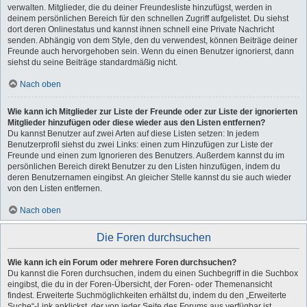
verwalten. Mitglieder, die du deiner Freundesliste hinzufügst, werden in
deinem persönlichen Bereich für den schnellen Zugriff aufgelistet. Du siehst
dort deren Onlinestatus und kannst ihnen schnell eine Private Nachricht
senden. Abhängig von dem Style, den du verwendest, können Beiträge deiner
Freunde auch hervorgehoben sein. Wenn du einen Benutzer ignorierst, dann
siehst du seine Beiträge standardmäßig nicht.
Nach oben
Wie kann ich Mitglieder zur Liste der Freunde oder zur Liste der ignorierten
Mitglieder hinzufügen oder diese wieder aus den Listen entfernen?
Du kannst Benutzer auf zwei Arten auf diese Listen setzen: In jedem
Benutzerprofil siehst du zwei Links: einen zum Hinzufügen zur Liste der
Freunde und einen zum Ignorieren des Benutzers. Außerdem kannst du im
persönlichen Bereich direkt Benutzer zu den Listen hinzufügen, indem du
deren Benutzernamen eingibst. An gleicher Stelle kannst du sie auch wieder
von den Listen entfernen.
Nach oben
Die Foren durchsuchen
Wie kann ich ein Forum oder mehrere Foren durchsuchen?
Du kannst die Foren durchsuchen, indem du einen Suchbegriff in die Suchbox
eingibst, die du in der Foren-Übersicht, der Foren- oder Themenansicht
findest. Erweiterte Suchmöglichkeiten erhältst du, indem du den „Erweiterte
Suche“-Link anklickst, der von jeder Seite des Forums aus verfügbar ist.