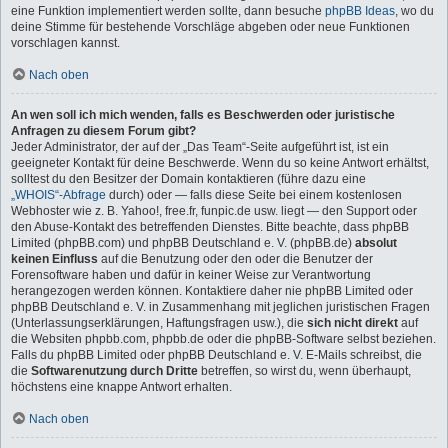
eine Funktion implementiert werden sollte, dann besuche
phpBB Ideas
, wo du
deine Stimme für bestehende Vorschläge abgeben oder neue Funktionen
vorschlagen kannst.
Nach oben
An wen soll ich mich wenden, falls es Beschwerden oder juristische
Anfragen zu diesem Forum gibt?
Jeder Administrator, der auf der „Das Team“-Seite aufgeführt ist, ist ein
geeigneter Kontakt für deine Beschwerde. Wenn du so keine Antwort erhältst,
solltest du den Besitzer der Domain kontaktieren (führe dazu eine
„WHOIS“-Abfrage
durch) oder — falls diese Seite bei einem kostenlosen
Webhoster wie z. B. Yahoo!, free.fr, funpic.de usw. liegt — den Support oder
den Abuse-Kontakt des betreffenden Dienstes. Bitte beachte, dass phpBB
Limited (phpBB.com) und phpBB Deutschland e. V. (phpBB.de)
absolut
keinen Einfluss
auf die Benutzung oder den oder die Benutzer der
Forensoftware haben und dafür in keiner Weise zur Verantwortung
herangezogen werden können. Kontaktiere daher nie phpBB Limited oder
phpBB Deutschland e. V. in Zusammenhang mit jeglichen juristischen Fragen
(Unterlassungserklärungen, Haftungsfragen usw.), die
sich nicht direkt
auf
die Websiten phpbb.com, phpbb.de oder die phpBB-Software selbst beziehen.
Falls du phpBB Limited oder phpBB Deutschland e. V. E-Mails schreibst, die
die
Softwarenutzung durch Dritte
betreffen, so wirst du, wenn überhaupt,
höchstens eine knappe Antwort erhalten.
Nach oben