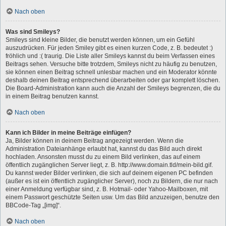
Nach oben
Was sind Smileys?
Smileys sind kleine Bilder, die benutzt werden können, um ein Gefühl
auszudrücken. Für jeden Smiley gibt es einen kurzen Code, z. B. bedeutet :)
fröhlich und :( traurig. Die Liste aller Smileys kannst du beim Verfassen eines
Beitrags sehen. Versuche bitte trotzdem, Smileys nicht zu häufig zu benutzen,
sie können einen Beitrag schnell unlesbar machen und ein Moderator könnte
deshalb deinen Beitrag entsprechend überarbeiten oder gar komplett löschen.
Die Board-Administration kann auch die Anzahl der Smileys begrenzen, die du
in einem Beitrag benutzen kannst.
Nach oben
Kann ich Bilder in meine Beiträge einfügen?
Ja, Bilder können in deinem Beitrag angezeigt werden. Wenn die
Administration Dateianhänge erlaubt hat, kannst du das Bild auch direkt
hochladen. Ansonsten musst du zu einem Bild verlinken, das auf einem
öffentlich zugänglichen Server liegt, z. B. http://www.domain.tld/mein-bild.gif.
Du kannst weder Bilder verlinken, die sich auf deinem eigenen PC befinden
(außer es ist ein öffentlich zugänglicher Server), noch zu Bildern, die nur nach
einer Anmeldung verfügbar sind, z. B. Hotmail- oder Yahoo-Mailboxen, mit
einem Passwort geschützte Seiten usw. Um das Bild anzuzeigen, benutze den
BBCode-Tag „[img]“.
Nach oben