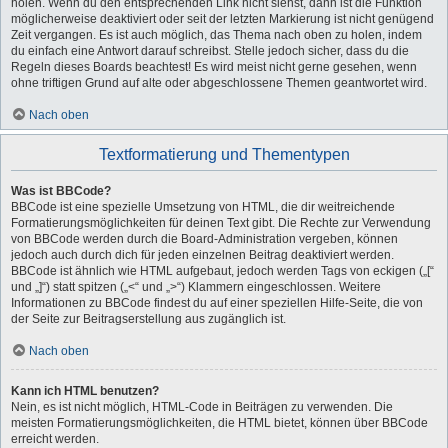
holen. Wenn du den entsprechenden Link nicht siehst, dann ist die Funktion
möglicherweise deaktiviert oder seit der letzten Markierung ist nicht genügend
Zeit vergangen. Es ist auch möglich, das Thema nach oben zu holen, indem
du einfach eine Antwort darauf schreibst. Stelle jedoch sicher, dass du die
Regeln dieses Boards beachtest! Es wird meist nicht gerne gesehen, wenn
ohne triftigen Grund auf alte oder abgeschlossene Themen geantwortet wird.
Nach oben
Textformatierung und Thementypen
Was ist BBCode?
BBCode ist eine spezielle Umsetzung von HTML, die dir weitreichende
Formatierungsmöglichkeiten für deinen Text gibt. Die Rechte zur Verwendung
von BBCode werden durch die Board-Administration vergeben, können
jedoch auch durch dich für jeden einzelnen Beitrag deaktiviert werden.
BBCode ist ähnlich wie HTML aufgebaut, jedoch werden Tags von eckigen („[“
und „]“) statt spitzen („<“ und „>“) Klammern eingeschlossen. Weitere
Informationen zu BBCode findest du auf einer speziellen Hilfe-Seite, die von
der Seite zur Beitragserstellung aus zugänglich ist.
Nach oben
Kann ich HTML benutzen?
Nein, es ist nicht möglich, HTML-Code in Beiträgen zu verwenden. Die
meisten Formatierungsmöglichkeiten, die HTML bietet, können über BBCode
erreicht werden.