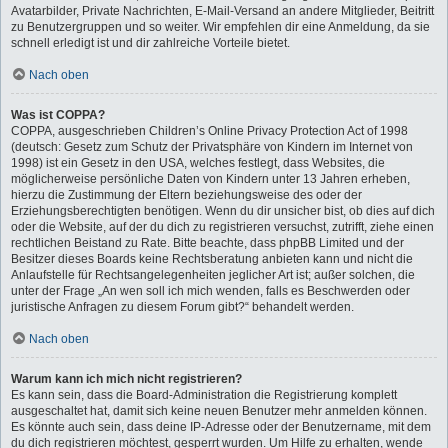
Avatarbilder, Private Nachrichten, E-Mail-Versand an andere Mitglieder, Beitritt
zu Benutzergruppen und so weiter. Wir empfehlen dir eine Anmeldung, da sie
schnell erledigt ist und dir zahlreiche Vorteile bietet.
Nach oben
Was ist COPPA?
COPPA, ausgeschrieben Children’s Online Privacy Protection Act of 1998
(deutsch: Gesetz zum Schutz der Privatsphäre von Kindern im Internet von
1998) ist ein Gesetz in den USA, welches festlegt, dass Websites, die
möglicherweise persönliche Daten von Kindern unter 13 Jahren erheben,
hierzu die Zustimmung der Eltern beziehungsweise des oder der
Erziehungsberechtigten benötigen. Wenn du dir unsicher bist, ob dies auf dich
oder die Website, auf der du dich zu registrieren versuchst, zutrifft, ziehe einen
rechtlichen Beistand zu Rate. Bitte beachte, dass phpBB Limited und der
Besitzer dieses Boards keine Rechtsberatung anbieten kann und nicht die
Anlaufstelle für Rechtsangelegenheiten jeglicher Art ist; außer solchen, die
unter der Frage „An wen soll ich mich wenden, falls es Beschwerden oder
juristische Anfragen zu diesem Forum gibt?“ behandelt werden.
Nach oben
Warum kann ich mich nicht registrieren?
Es kann sein, dass die Board-Administration die Registrierung komplett
ausgeschaltet hat, damit sich keine neuen Benutzer mehr anmelden können.
Es könnte auch sein, dass deine IP-Adresse oder der Benutzername, mit dem
du dich registrieren möchtest, gesperrt wurden. Um Hilfe zu erhalten, wende