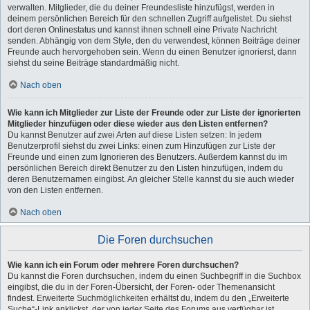
verwalten. Mitglieder, die du deiner Freundesliste hinzufügst, werden in
deinem persönlichen Bereich für den schnellen Zugriff aufgelistet. Du siehst
dort deren Onlinestatus und kannst ihnen schnell eine Private Nachricht
senden. Abhängig von dem Style, den du verwendest, können Beiträge deiner
Freunde auch hervorgehoben sein. Wenn du einen Benutzer ignorierst, dann
siehst du seine Beiträge standardmäßig nicht.
Nach oben
Wie kann ich Mitglieder zur Liste der Freunde oder zur Liste der ignorierten
Mitglieder hinzufügen oder diese wieder aus den Listen entfernen?
Du kannst Benutzer auf zwei Arten auf diese Listen setzen: In jedem
Benutzerprofil siehst du zwei Links: einen zum Hinzufügen zur Liste der
Freunde und einen zum Ignorieren des Benutzers. Außerdem kannst du im
persönlichen Bereich direkt Benutzer zu den Listen hinzufügen, indem du
deren Benutzernamen eingibst. An gleicher Stelle kannst du sie auch wieder
von den Listen entfernen.
Nach oben
Die Foren durchsuchen
Wie kann ich ein Forum oder mehrere Foren durchsuchen?
Du kannst die Foren durchsuchen, indem du einen Suchbegriff in die Suchbox
eingibst, die du in der Foren-Übersicht, der Foren- oder Themenansicht
findest. Erweiterte Suchmöglichkeiten erhältst du, indem du den „Erweiterte
Suche“-Link anklickst, der von jeder Seite des Forums aus verfügbar ist.