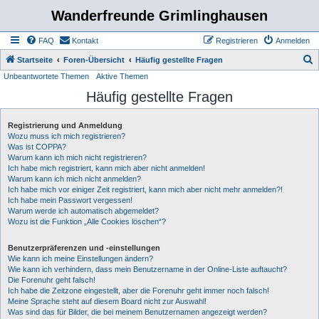
Wanderfreunde Grimlinghausen
FAQ
Kontakt
Registrieren
Anmelden
S
Startseite
Foren-Übersicht
Häufig gestellte Fragen
Unbeantwortete Themen
Aktive Themen
u
Häufig gestellte Fragen
c
h
Registrierung und Anmeldung
e
Wozu muss ich mich registrieren?
Was ist COPPA?
Warum kann ich mich nicht registrieren?
Ich habe mich registriert, kann mich aber nicht anmelden!
Warum kann ich mich nicht anmelden?
Ich habe mich vor einiger Zeit registriert, kann mich aber nicht mehr anmelden?!
Ich habe mein Passwort vergessen!
Warum werde ich automatisch abgemeldet?
Wozu ist die Funktion „Alle Cookies löschen“?
Benutzerpräferenzen und -einstellungen
Wie kann ich meine Einstellungen ändern?
Wie kann ich verhindern, dass mein Benutzername in der Online-Liste auftaucht?
Die Forenuhr geht falsch!
Ich habe die Zeitzone eingestellt, aber die Forenuhr geht immer noch falsch!
Meine Sprache steht auf diesem Board nicht zur Auswahl!
Was sind das für Bilder, die bei meinem Benutzernamen angezeigt werden?