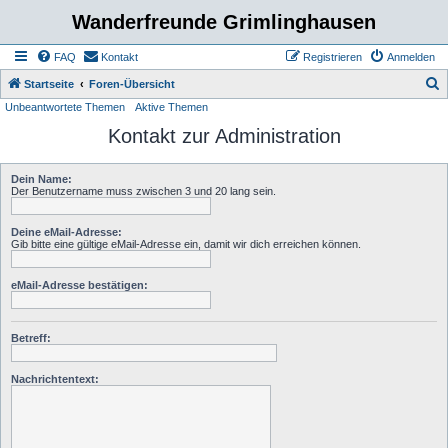
Wanderfreunde Grimlinghausen
FAQ
Kontakt
Registrieren
Anmelden
S
Startseite
Foren-Übersicht
Unbeantwortete Themen
Aktive Themen
u
Kontakt zur Administration
c
h
Dein Name:
e
Der Benutzername muss zwischen 3 und 20 lang sein.
Deine eMail-Adresse:
Gib bitte eine gültige eMail-Adresse ein, damit wir dich erreichen können.
eMail-Adresse bestätigen:
Betreff:
Nachrichtentext: