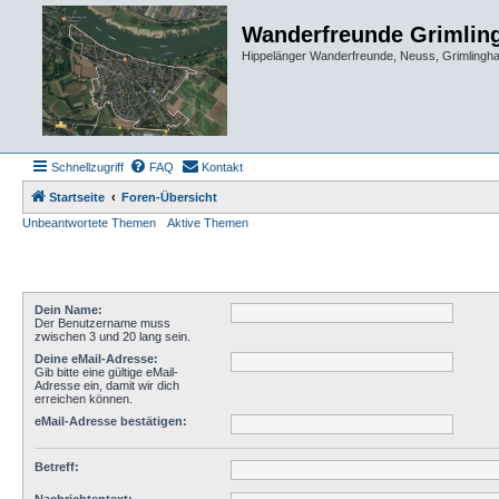
Wanderfreunde Grimlin
Hippelänger Wanderfreunde, Neuss, Grimling
Schnellzugriff
FAQ
Kontakt
Startseite
Foren-Übersicht
Unbeantwortete Themen
Aktive Themen
Dein Name:
Der Benutzername muss
zwischen 3 und 20 lang sein.
Deine eMail-Adresse:
Gib bitte eine gültige eMail-
Adresse ein, damit wir dich
erreichen können.
eMail-Adresse bestätigen:
Betreff: