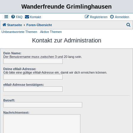
Wanderfreunde Grimlinghausen
FAQ
Kontakt
Registrieren
Anmelden
S
Startseite
Foren-Übersicht
Unbeantwortete Themen
Aktive Themen
u
Kontakt zur Administration
c
h
Dein Name:
e
Der Benutzername muss zwischen 3 und 20 lang sein.
Deine eMail-Adresse:
Gib bitte eine gültige eMail-Adresse ein, damit wir dich erreichen können.
eMail-Adresse bestätigen:
Betreff:
Nachrichtentext: