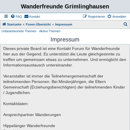
Wanderfreunde Grimlinghausen
FAQ
Kontakt
Registrieren
Anmelden
S
Startseite
Foren-Übersicht
Impressum
Unbeantwortete Themen
Aktive Themen
u
Impressum
c
h
Dieses private Board ist eine Kontakt Forum für Wanderfreunde
e
hier aus der Gegend, Es unterstützt die Leute gleichgesinnte zu
treffen um gemeinsam etwas zu unternehmen. Und ermöglicht den
Informationsaustausch untereinander.
Veranstalter ist immer die Teilnehmergemeinschaft der
teilnehmenden Personen. Bei Minderjährigen, die Eltern
Gemeinschaft (Erziehungsberechtigten) der teilnehmenden Kinder
/ Jugendlichen.
Kontaktdaten:
Ansprechpartner Wanderungen
Hippelänger Wanderfreunde