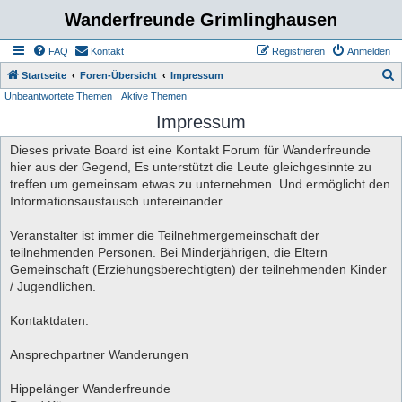
Wanderfreunde Grimlinghausen
FAQ
Kontakt
Registrieren
Anmelden
S
Startseite
Foren-Übersicht
Impressum
Unbeantwortete Themen
Aktive Themen
u
Impressum
c
h
Dieses private Board ist eine Kontakt Forum für Wanderfreunde
e
hier aus der Gegend, Es unterstützt die Leute gleichgesinnte zu
treffen um gemeinsam etwas zu unternehmen. Und ermöglicht den
Informationsaustausch untereinander.
Veranstalter ist immer die Teilnehmergemeinschaft der
teilnehmenden Personen. Bei Minderjährigen, die Eltern
Gemeinschaft (Erziehungsberechtigten) der teilnehmenden Kinder
/ Jugendlichen.
Kontaktdaten:
Ansprechpartner Wanderungen
Hippelänger Wanderfreunde